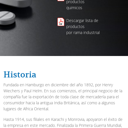
productos
quimicos
Descargar lista de
productos
por rama industrial
Historia
Fundada en Hamburgo en diciembre del año 1892, por Henry
Wiechers y Paul Helm. En sus comienzos, el principal negocio de la
compañía fue la exportación de toda clase de mercadería para el
consumidor hacia la antigua India Británica, así como a algunos
lugares de Africa Oriental.
Hasta 1914, sus filiales en Karachi y Monrovia, apoyaron el éxito de
la empresa en este mercado. Finalizada la Primera Guerra Mundial,