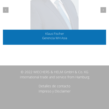
Klaus Fischer
Gerencia WH Asia
Tel.: +49 40 227245 90
Fax: +49 40 227245 45
© 2022 WIECHERS & HELM GmbH & Co. KG
International trade and service from Hamburg
Detalles de contacto
Impreso y Disclaimer